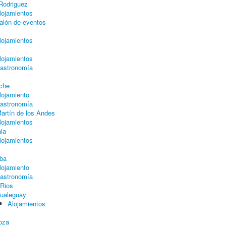
 Rodriguez
lojamientos
alón de eventos
lojamientos
lojamientos
astronomía
oche
lojamiento
astronomía
artín de los Andes
lojamientos
ia
lojamientos
ba
lojamiento
astronomía
 Rios
ualeguay
Alojamientos
oza