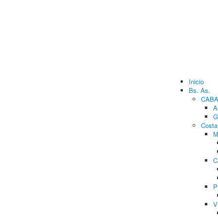
Inicio
Bs. As.
CAB
A
G
Costa
M
C
P
V