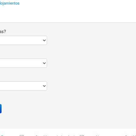
lojamientos
as?
r