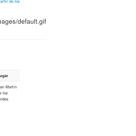
rtin de los
ugar
an Martín
e los
ndes