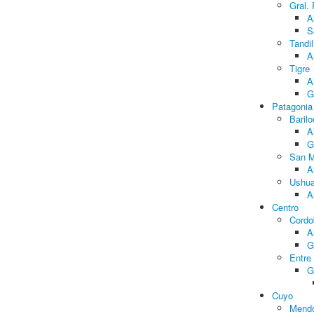
Gral.
A
S
Tandil
A
Tigre
A
G
Patagonia
Baril
A
G
San M
A
Ushua
A
Centro
Cordo
A
G
Entre
G
Cuyo
Mend