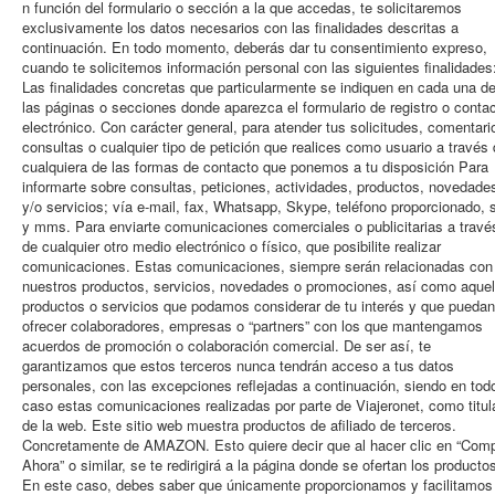
n función del formulario o sección a la que accedas, te solicitaremos
exclusivamente los datos necesarios con las finalidades descritas a
continuación. En todo momento, deberás dar tu consentimiento expreso,
cuando te solicitemos información personal con las siguientes finalidades
Las finalidades concretas que particularmente se indiquen en cada una d
las páginas o secciones donde aparezca el formulario de registro o conta
electrónico. Con carácter general, para atender tus solicitudes, comentari
consultas o cualquier tipo de petición que realices como usuario a través
cualquiera de las formas de contacto que ponemos a tu disposición Para
informarte sobre consultas, peticiones, actividades, productos, novedade
y/o servicios; vía e-mail, fax, Whatsapp, Skype, teléfono proporcionado,
y mms. Para enviarte comunicaciones comerciales o publicitarias a travé
de cualquier otro medio electrónico o físico, que posibilite realizar
comunicaciones. Estas comunicaciones, siempre serán relacionadas con
nuestros productos, servicios, novedades o promociones, así como aquel
productos o servicios que podamos considerar de tu interés y que puedan
ofrecer colaboradores, empresas o “partners” con los que mantengamos
acuerdos de promoción o colaboración comercial. De ser así, te
garantizamos que estos terceros nunca tendrán acceso a tus datos
personales, con las excepciones reflejadas a continuación, siendo en tod
caso estas comunicaciones realizadas por parte de Viajeronet, como titul
de la web. Este sitio web muestra productos de afiliado de terceros.
Concretamente de AMAZON. Esto quiere decir que al hacer clic en “Comp
Ahora” o similar, se te redirigirá a la página donde se ofertan los producto
En este caso, debes saber que únicamente proporcionamos y facilitamos