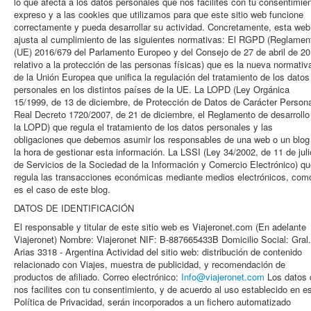
lo que afecta a los datos personales que nos facilites con tu consentimie
expreso y a las cookies que utilizamos para que este sitio web funcione
correctamente y pueda desarrollar su actividad. Concretamente, esta web
ajusta al cumplimiento de las siguientes normativas: El RGPD (Reglamen
(UE) 2016/679 del Parlamento Europeo y del Consejo de 27 de abril de 2
relativo a la protección de las personas físicas) que es la nueva normativ
de la Unión Europea que unifica la regulación del tratamiento de los datos
personales en los distintos países de la UE. La LOPD (Ley Orgánica
15/1999, de 13 de diciembre, de Protección de Datos de Carácter Persona
Real Decreto 1720/2007, de 21 de diciembre, el Reglamento de desarrollo
la LOPD) que regula el tratamiento de los datos personales y las
obligaciones que debemos asumir los responsables de una web o un blog
la hora de gestionar esta información. La LSSI (Ley 34/2002, de 11 de juli
de Servicios de la Sociedad de la Información y Comercio Electrónico) q
regula las transacciones económicas mediante medios electrónicos, com
es el caso de este blog.
DATOS DE IDENTIFICACIÓN
El responsable y titular de este sitio web es Viajeronet.com (En adelante
Viajeronet) Nombre: Viajeronet NIF: B-887665433B Domicilio Social: Gral.
Arias 3318 - Argentina Actividad del sitio web: distribución de contenido
relacionado con Viajes, muestra de publicidad, y recomendación de
productos de afiliado. Correo electrónico:
Info@viajeronet.com
Los datos 
nos facilites con tu consentimiento, y de acuerdo al uso establecido en e
Política de Privacidad, serán incorporados a un fichero automatizado