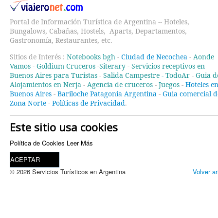
Portal de Información Turística de Argentina -- Hoteles,
Bungalows, Cabañas, Hostels, Aparts, Departamentos,
Gastronomía, Restaurantes, etc.
Sitios de Interés :
Notebooks bgh
-
Ciudad de Necochea
-
Aonde
Vamos
-
Goldium Cruceros
-
Siterary
-
Servicios receptivos en
Buenos Aires para Turistas
-
Salida Campestre -
TodoAr
-
Guia d
Alojamientos en Nerja
-
Agencia de cruceros
-
Juegos
-
Hoteles e
Buenos Aires
-
Bariloche Patagonia Argentina
-
Guia comercial d
Zona Norte
-
Políticas de Privacidad
.
Este sitio usa cookies
Política de Cookies
Leer Más
ACEPTAR
© 2026 Servicios Turísticos en Argentina
Volver ar