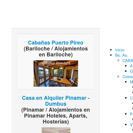
Cabañas Puerto Pireo
(Bariloche / Alojamientos
Inicio
en Bariloche)
Bs. As.
CAB
A
G
Costa
M
Casa en Alquiler Pinamar -
C
Dumbus
(Pinamar / Alojamientos en
P
Pinamar Hoteles, Aparts,
Hosterías)
V