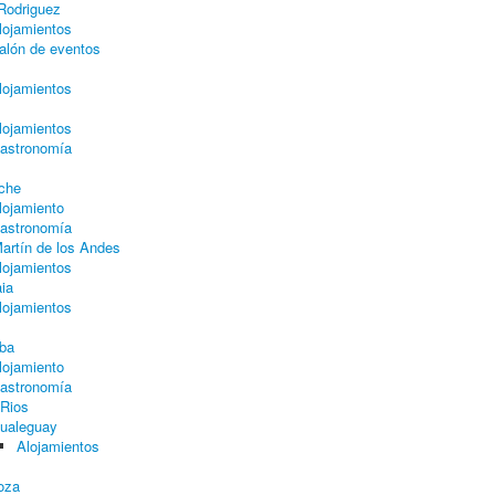
 Rodriguez
lojamientos
alón de eventos
lojamientos
lojamientos
astronomía
oche
lojamiento
astronomía
artín de los Andes
lojamientos
ia
lojamientos
ba
lojamiento
astronomía
 Rios
ualeguay
Alojamientos
oza