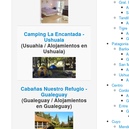
Gral.
A
S
Tandil
A
Tigre
Camping La Encantada -
A
G
Ushuaia
Patagonia
(Usuahia / Alojamientos en
Baril
Ushuaia)
A
G
San M
A
Ushua
A
Centro
Cabañas Nuestro Refugio -
Cordo
Gualeguay
A
(Gualeguay / Alojamientos
G
en Gualeguay)
Entre
G
Cuyo
Mend