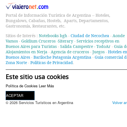
Portal de Información Turística de Argentina -- Hoteles,
Bungalows, Cabañas, Hostels, Aparts, Departamentos,
Gastronomía, Restaurantes, etc.
Sitios de Interés :
Notebooks bgh
-
Ciudad de Necochea
-
Aonde
Vamos
-
Goldium Cruceros
-
Siterary
-
Servicios receptivos en
Buenos Aires para Turistas
-
Salida Campestre -
TodoAr
-
Guia d
Alojamientos en Nerja
-
Agencia de cruceros
-
Juegos
-
Hoteles e
Buenos Aires
-
Bariloche Patagonia Argentina
-
Guia comercial d
Zona Norte
-
Políticas de Privacidad
.
Este sitio usa cookies
Política de Cookies
Leer Más
ACEPTAR
© 2026 Servicios Turísticos en Argentina
Volver ar