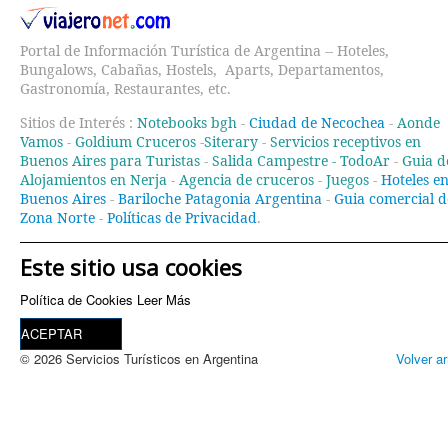
Portal de Información Turística de Argentina -- Hoteles,
Bungalows, Cabañas, Hostels, Aparts, Departamentos,
Gastronomía, Restaurantes, etc.
Sitios de Interés :
Notebooks bgh
-
Ciudad de Necochea
-
Aonde
Vamos
-
Goldium Cruceros
-
Siterary
-
Servicios receptivos en
Buenos Aires para Turistas
-
Salida Campestre -
TodoAr
-
Guia d
Alojamientos en Nerja
-
Agencia de cruceros
-
Juegos
-
Hoteles e
Buenos Aires
-
Bariloche Patagonia Argentina
-
Guia comercial d
Zona Norte
-
Políticas de Privacidad
.
Este sitio usa cookies
Política de Cookies
Leer Más
ACEPTAR
© 2026 Servicios Turísticos en Argentina
Volver ar