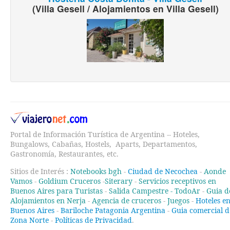
(Villa Gesell / Alojamientos en Villa Gesell)
Portal de Información Turística de Argentina -- Hoteles,
Bungalows, Cabañas, Hostels, Aparts, Departamentos,
Gastronomía, Restaurantes, etc.
Sitios de Interés :
Notebooks bgh
-
Ciudad de Necochea
-
Aonde
Vamos
-
Goldium Cruceros
-
Siterary
-
Servicios receptivos en
Buenos Aires para Turistas
-
Salida Campestre -
TodoAr
-
Guia d
Alojamientos en Nerja
-
Agencia de cruceros
-
Juegos
-
Hoteles e
Buenos Aires
-
Bariloche Patagonia Argentina
-
Guia comercial d
Zona Norte
-
Políticas de Privacidad
.