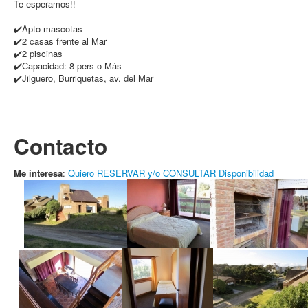
Te esperamos!!
✔️Apto mascotas
✔️2 casas frente al Mar
✔️2 piscinas
✔️Capacidad: 8 pers o Más
✔️Jilguero, Burriquetas, av. del Mar
Contacto
Me interesa
:
Quiero RESERVAR y/o CONSULTAR Disponibilidad