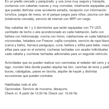
En un predio cercado y parquizado, y una zona muy segura y tranquila,
contamos con cabañas nuevas y muy comodas, totalmente equipadas pa
que puedan disfrutar unas excelente estadía, recepción con información
turística, juegos de mesa, en el parque juegos para niños, piscina con de
(totalmente cercada), servicio de internet con WIFI sin cargo.
Hay cabañas de 1 y 2 dormitorios que están equipadas con TV LED,
ventilador de techo o aire acondicionado en cada habitación, baño con
bañera con hidromasaje, cocina con horno, calefactores en cada habitaci
microondas, heladera con Freezer, vajilla completa, servicio de ropa blan
(cama y baño), hamaca paraguaya, cuna, bañera y sillita para bebe, mes
sillas para usar en el exterior, cocheras techadas con asador individuales
cada cabaña y cocheras techadas adicionales para un segundo vehículo.
Actividades que se pueden realizar son caminatas al rededor del cerro y e
lago, montain bike donde pueden alquilar las bici, canchas de tenis y padl
buceo, cabalgatas, paseo en lancha, alquiler de kayak y distintas
excursiones que pueden contratar.
Habilitadas todo el año
Opcionales: Servicio de mucama, desayuno.
Check in: A partir de 13,00 Hs Check out: 10,00 Hs