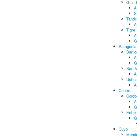
Gral.
A
S
Tandil
A
Tigre
A
G
Patagonia
Baril
A
G
San M
A
Ushua
A
Centro
Cordo
A
G
Entre
G
Cuyo
Mend