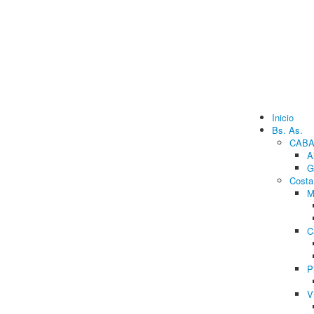
Inicio
Bs. As.
CAB
A
G
Costa
M
C
P
V