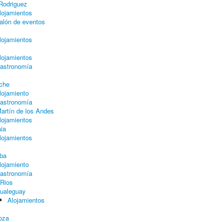
 Rodriguez
lojamientos
alón de eventos
lojamientos
lojamientos
astronomía
oche
lojamiento
astronomía
artín de los Andes
lojamientos
ia
lojamientos
ba
lojamiento
astronomía
 Rios
ualeguay
Alojamientos
oza