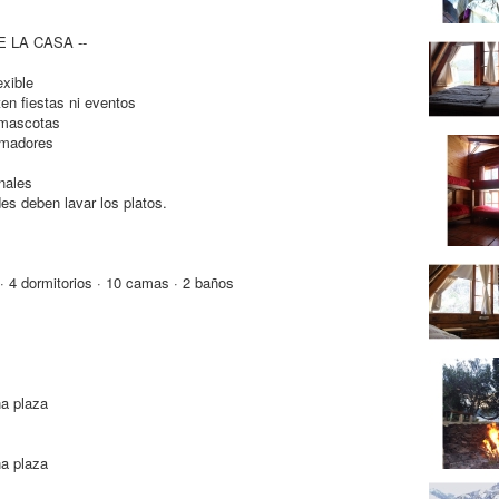
 LA CASA --
exible
en fiestas ni eventos
 mascotas
umadores
nales
s deben lavar los platos.
 4 dormitorios · 10 camas · 2 baños
a plaza
a plaza