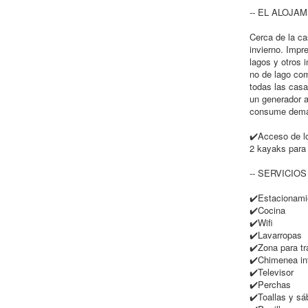
-- EL ALOJAM
Cerca de la ca
invierno. Impr
lagos y otros 
no de lago co
todas las casa
un generador a 
consume dema
✔️Acceso de l
2 kayaks para 
-- SERVICIOS 
✔️Estacionamie
✔️Cocina
✔️Wifi
✔️Lavarropas
✔️Zona para tr
✔️Chimenea int
✔️Televisor
✔️Perchas
✔️Toallas y s