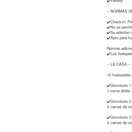
✔️Parrilla
-- NORMAS DE
✔️Check-in: Fl
✔️No se permit
✔️Se admiten
✔️Apto para f
Normas adicio
✔️Los huéspede
-- LA CASA --
10 huéspedes ·
✔️Dormitorio 1
1 cama doble
✔️Dormitorio 2
2 camas de un
✔️Dormitorio 3
2 camas de un