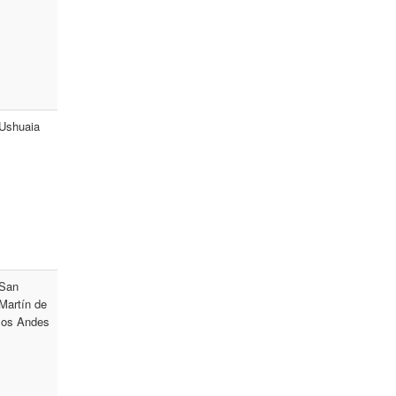
Ushuaia
San
Martín de
los Andes