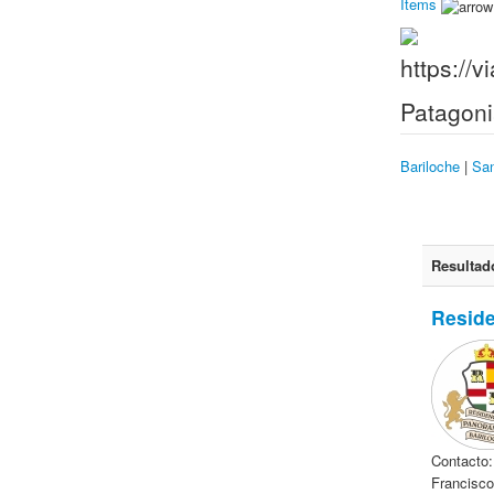
Items
Patagon
Bariloche
|
San
Resultad
Reside
Contacto
Francisco 