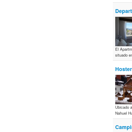
Depar
El Apartm
situado en
Hoster
Ubicado a
Nahuel Hu
Campin