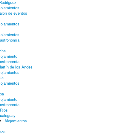
 Rodriguez
lojamientos
alón de eventos
lojamientos
lojamientos
astronomía
oche
lojamiento
astronomía
artín de los Andes
lojamientos
ia
lojamientos
ba
lojamiento
astronomía
 Rios
ualeguay
Alojamientos
oza