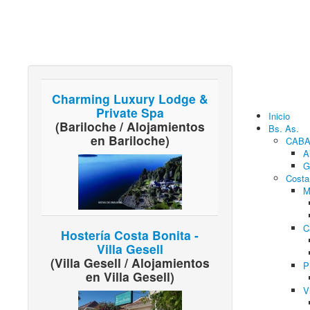
Charming Luxury Lodge &
Private Spa
Inicio
(Bariloche / Alojamientos
Bs. As.
en Bariloche)
CAB
A
G
Costa
M
C
Hostería Costa Bonita -
Villa Gesell
(Villa Gesell / Alojamientos
P
en Villa Gesell)
V