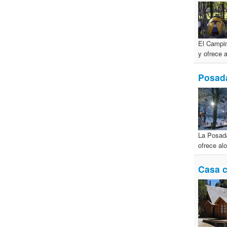
El Campin
y ofrece 
Posada
La Posada
ofrece al
Casa c