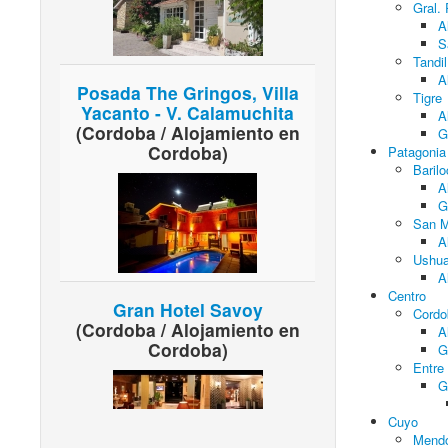
Gral.
A
S
Tandil
A
Posada The Gringos, Villa
Tigre
Yacanto - V. Calamuchita
A
(Cordoba / Alojamiento en
G
Cordoba)
Patagonia
Baril
A
G
San M
A
Ushua
A
Centro
Gran Hotel Savoy
Cordo
(Cordoba / Alojamiento en
A
Cordoba)
G
Entre
G
Cuyo
Mend